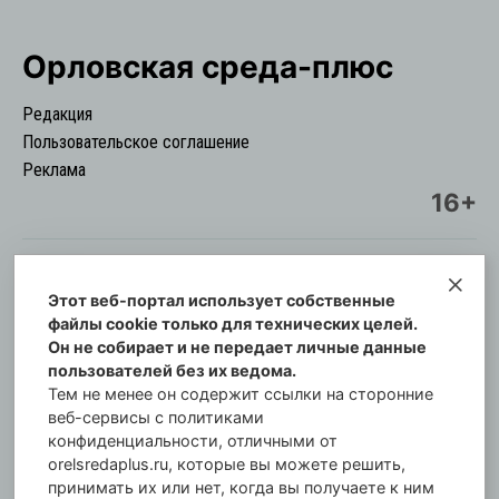
Орловская cреда-плюс
Редакция
Пользовательское соглашение
Реклама
16+
Этот веб-портал использует собственные
© Информационный городской портал
файлы cookie только для технических целей.
Орловская cреда-плюс, 2021-2026
Он не собирает и не передает личные данные
Свидетельство о регистрации СМИ: ПИ №57-
пользователей без их ведома.
00254 от 29 октября 2013 г.
Тем не менее он содержит ссылки на сторонние
Газета зарегистрирована Управлением
веб-сервисы с политиками
Федеральной службы по надзору в сфере связи,
конфиденциальности, отличными от
orelsredaplus.ru, которые вы можете решить,
информационных технологий и массовых
принимать их или нет, когда вы получаете к ним
коммуникаций по Орловской области.