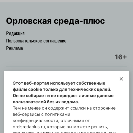
Орловская cреда-плюс
Редакция
Пользовательское соглашение
Реклама
16+
Этот веб-портал использует собственные
© Информационный городской портал
файлы cookie только для технических целей.
Орловская cреда-плюс, 2021-2026
Он не собирает и не передает личные данные
Свидетельство о регистрации СМИ: ПИ №57-
пользователей без их ведома.
00254 от 29 октября 2013 г.
Тем не менее он содержит ссылки на сторонние
Газета зарегистрирована Управлением
веб-сервисы с политиками
Федеральной службы по надзору в сфере связи,
конфиденциальности, отличными от
orelsredaplus.ru, которые вы можете решить,
информационных технологий и массовых
принимать их или нет, когда вы получаете к ним