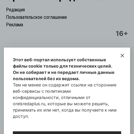
Редакция
Пользовательское соглашение
Реклама
16+
Этот веб-портал использует собственные
© Информационный городской портал
файлы cookie только для технических целей.
Орловская cреда-плюс, 2021-2026
Он не собирает и не передает личные данные
Свидетельство о регистрации СМИ: ПИ №57-
пользователей без их ведома.
00254 от 29 октября 2013 г.
Тем не менее он содержит ссылки на сторонние
Газета зарегистрирована Управлением
веб-сервисы с политиками
Федеральной службы по надзору в сфере связи,
конфиденциальности, отличными от
orelsredaplus.ru, которые вы можете решить,
информационных технологий и массовых
принимать их или нет, когда вы получаете к ним
коммуникаций по Орловской области.
доступ.
Главный редактор: Татьяна Филёва