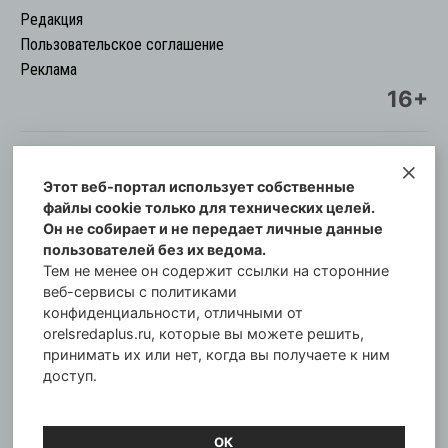
Редакция
Пользовательское соглашение
Реклама
16+
Этот веб-портал использует собственные
© Информационный городской портал
файлы cookie только для технических целей.
Орловская cреда-плюс, 2021-2026
Он не собирает и не передает личные данные
Свидетельство о регистрации СМИ: ПИ №57-
пользователей без их ведома.
00254 от 29 октября 2013 г.
Тем не менее он содержит ссылки на сторонние
Газета зарегистрирована Управлением
веб-сервисы с политиками
Федеральной службы по надзору в сфере связи,
конфиденциальности, отличными от
orelsredaplus.ru, которые вы можете решить,
информационных технологий и массовых
принимать их или нет, когда вы получаете к ним
коммуникаций по Орловской области.
доступ.
Главный редактор: Татьяна Филёва
ОК