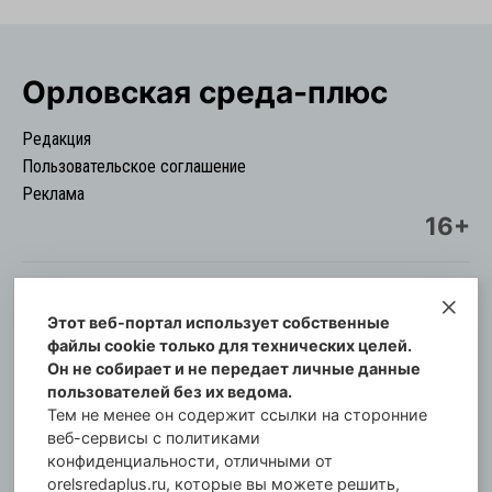
Орловская cреда-плюс
Редакция
Пользовательское соглашение
Реклама
16+
Этот веб-портал использует собственные
© Информационный городской портал
файлы cookie только для технических целей.
Орловская cреда-плюс, 2021-2026
Он не собирает и не передает личные данные
Свидетельство о регистрации СМИ: ПИ №57-
пользователей без их ведома.
00254 от 29 октября 2013 г.
Тем не менее он содержит ссылки на сторонние
Газета зарегистрирована Управлением
веб-сервисы с политиками
Федеральной службы по надзору в сфере связи,
конфиденциальности, отличными от
orelsredaplus.ru, которые вы можете решить,
информационных технологий и массовых