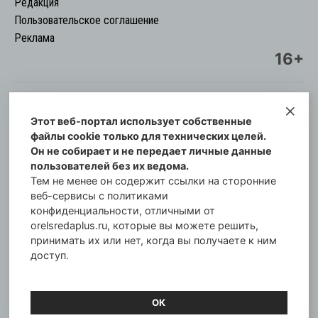
Редакция
Пользовательское соглашение
Реклама
16+
Этот веб-портал использует собственные
© Информационный городской портал
файлы cookie только для технических целей.
Орловская cреда-плюс, 2021-2026
Он не собирает и не передает личные данные
Свидетельство о регистрации СМИ: ПИ №57-
пользователей без их ведома.
00254 от 29 октября 2013 г.
Тем не менее он содержит ссылки на сторонние
Газета зарегистрирована Управлением
веб-сервисы с политиками
Федеральной службы по надзору в сфере связи,
конфиденциальности, отличными от
orelsredaplus.ru, которые вы можете решить,
информационных технологий и массовых
принимать их или нет, когда вы получаете к ним
коммуникаций по Орловской области.
доступ.
Главный редактор: Татьяна Филёва
ОК