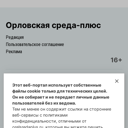
Орловская cреда-плюс
Редакция
Пользовательское соглашение
Реклама
16+
Этот веб-портал использует собственные
© Информационный городской портал
файлы cookie только для технических целей.
Орловская cреда-плюс, 2021-2026
Он не собирает и не передает личные данные
Свидетельство о регистрации СМИ: ПИ №57-
пользователей без их ведома.
00254 от 29 октября 2013 г.
Тем не менее он содержит ссылки на сторонние
Газета зарегистрирована Управлением
веб-сервисы с политиками
Федеральной службы по надзору в сфере связи,
конфиденциальности, отличными от
orelsredaplus.ru, которые вы можете решить,
информационных технологий и массовых