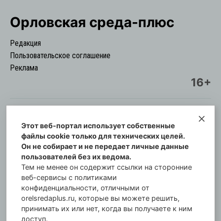
Орловская cреда-плюс
Редакция
Пользовательское соглашение
Реклама
16+
Этот веб-портал использует собственные
© Информационный городской портал
файлы cookie только для технических целей.
Орловская cреда-плюс, 2021-2026
Он не собирает и не передает личные данные
Свидетельство о регистрации СМИ: ПИ №57-
пользователей без их ведома.
00254 от 29 октября 2013 г.
Тем не менее он содержит ссылки на сторонние
Газета зарегистрирована Управлением
веб-сервисы с политиками
Федеральной службы по надзору в сфере связи,
конфиденциальности, отличными от
orelsredaplus.ru, которые вы можете решить,
информационных технологий и массовых
принимать их или нет, когда вы получаете к ним
коммуникаций по Орловской области.
доступ.