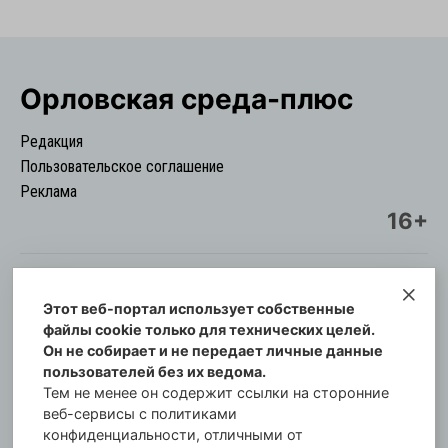
Орловская cреда-плюс
Редакция
Пользовательское соглашение
Реклама
16+
Этот веб-портал использует собственные
© Информационный городской портал
файлы cookie только для технических целей.
Орловская cреда-плюс, 2021-2026
Он не собирает и не передает личные данные
Свидетельство о регистрации СМИ: ПИ №57-
пользователей без их ведома.
00254 от 29 октября 2013 г.
Тем не менее он содержит ссылки на сторонние
Газета зарегистрирована Управлением
веб-сервисы с политиками
Федеральной службы по надзору в сфере связи,
конфиденциальности, отличными от