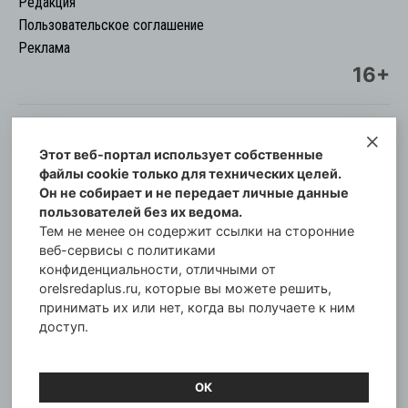
Редакция
Пользовательское соглашение
Реклама
16+
Этот веб-портал использует собственные
© Информационный городской портал
файлы cookie только для технических целей.
Орловская cреда-плюс, 2021-2026
Он не собирает и не передает личные данные
Свидетельство о регистрации СМИ: ПИ №57-
пользователей без их ведома.
00254 от 29 октября 2013 г.
Тем не менее он содержит ссылки на сторонние
Газета зарегистрирована Управлением
веб-сервисы с политиками
Федеральной службы по надзору в сфере связи,
конфиденциальности, отличными от
orelsredaplus.ru, которые вы можете решить,
информационных технологий и массовых
принимать их или нет, когда вы получаете к ним
коммуникаций по Орловской области.
доступ.
Главный редактор: Татьяна Филёва
ОК