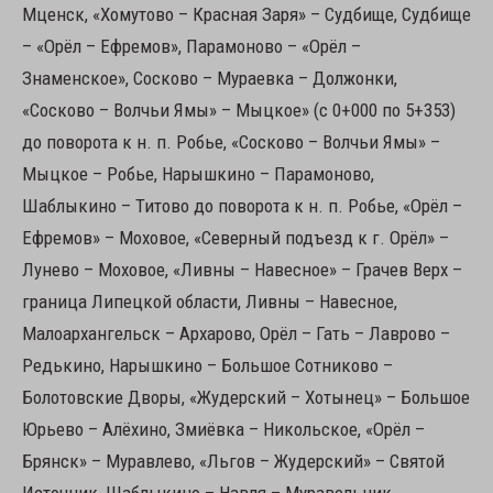
Мценск, «Хомутово – Красная Заря» – Судбище, Судбище
– «Орёл – Ефремов», Парамоново – «Орёл –
Знаменское», Сосково – Мураевка – Должонки,
«Сосково – Волчьи Ямы» – Мыцкое» (с 0+000 по 5+353)
до поворота к н. п. Робье, «Сосково – Волчьи Ямы» –
Мыцкое – Робье, Нарышкино – Парамоново,
Шаблыкино – Титово до поворота к н. п. Робье, «Орёл –
Ефремов» – Моховое, «Северный подъезд к г. Орёл» –
Лунево – Моховое, «Ливны – Навесное» – Грачев Верх –
граница Липецкой области, Ливны – Навесное,
Малоархангельск – Архарово, Орёл – Гать – Лаврово –
Редькино, Нарышкино – Большое Сотниково –
Болотовские Дворы, «Жудерский – Хотынец» – Большое
Юрьево – Алёхино, Змиёвка – Никольское, «Орёл –
Брянск» – Муравлево, «Льгов – Жудерский» – Святой