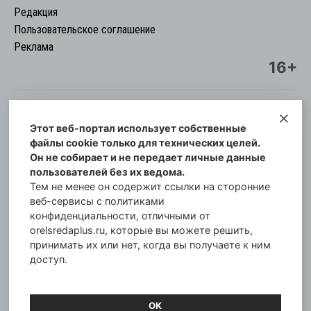
Редакция
Пользовательское соглашение
Реклама
16+
Этот веб-портал использует собственные
© Информационный городской портал
файлы cookie только для технических целей.
Орловская cреда-плюс, 2021-2026
Он не собирает и не передает личные данные
Свидетельство о регистрации СМИ: ПИ №57-
пользователей без их ведома.
00254 от 29 октября 2013 г.
Тем не менее он содержит ссылки на сторонние
Газета зарегистрирована Управлением
веб-сервисы с политиками
Федеральной службы по надзору в сфере связи,
конфиденциальности, отличными от
orelsredaplus.ru, которые вы можете решить,
информационных технологий и массовых
принимать их или нет, когда вы получаете к ним
коммуникаций по Орловской области.
доступ.
Главный редактор: Татьяна Филёва
ОК