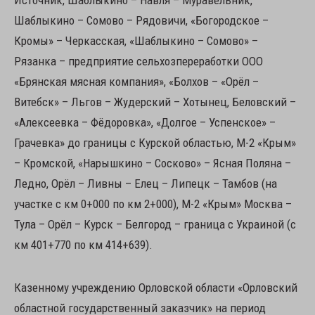
Источник, Шаблыкино – Навля – Муравельник,
Шаблыкино – Сомово – Рядовичи, «Богородское –
Кромы» – Черкасская, «Шаблыкино – Сомово» –
Рязанка – предприятие сельхозпереработки ООО
«Брянская мясная компания», «Болхов – «Орёл –
Витебск» – Льгов – Жудерский – Хотынец, Беловский –
«Алексеевка – Фёдоровка», «Долгое – Успенское» –
Грачевка» до границы с Курской областью, М-2 «Крым»
– Кромской, «Нарышкино – Сосково» – Ясная Поляна –
Ледно, Орёл – Ливны – Елец – Липецк – Тамбов (на
участке с км 0+000 по км 2+000), М-2 «Крым» Москва –
Тула – Орёл – Курск – Белгород – граница с Украиной (с
км 401+770 по км 414+639).
Казенному учреждению Орловской области «Орловский
областной государственный заказчик» на период