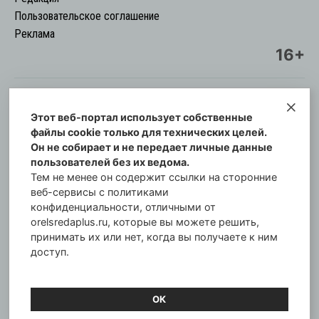
Пользовательское соглашение
Реклама
16+
Этот веб-портал использует собственные
© Информационный городской портал
файлы cookie только для технических целей.
Орловская cреда-плюс, 2021-2026
Он не собирает и не передает личные данные
Свидетельство о регистрации СМИ: ПИ №57-
пользователей без их ведома.
00254 от 29 октября 2013 г.
Тем не менее он содержит ссылки на сторонние
Газета зарегистрирована Управлением
веб-сервисы с политиками
Федеральной службы по надзору в сфере связи,
конфиденциальности, отличными от
orelsredaplus.ru, которые вы можете решить,
информационных технологий и массовых
принимать их или нет, когда вы получаете к ним
коммуникаций по Орловской области.
доступ.
Главный редактор: Татьяна Филёва
ОК