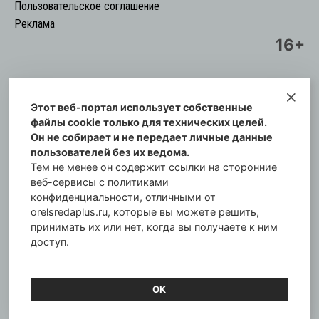
Пользовательское соглашение
Реклама
16+
Этот веб-портал использует собственные
© Информационный городской портал
файлы cookie только для технических целей.
Орловская cреда-плюс, 2021-2026
Он не собирает и не передает личные данные
Свидетельство о регистрации СМИ: ПИ №57-
пользователей без их ведома.
00254 от 29 октября 2013 г.
Тем не менее он содержит ссылки на сторонние
Газета зарегистрирована Управлением
веб-сервисы с политиками
Федеральной службы по надзору в сфере связи,
конфиденциальности, отличными от
orelsredaplus.ru, которые вы можете решить,
информационных технологий и массовых
принимать их или нет, когда вы получаете к ним
коммуникаций по Орловской области.
доступ.
Главный редактор: Татьяна Филёва
ОК