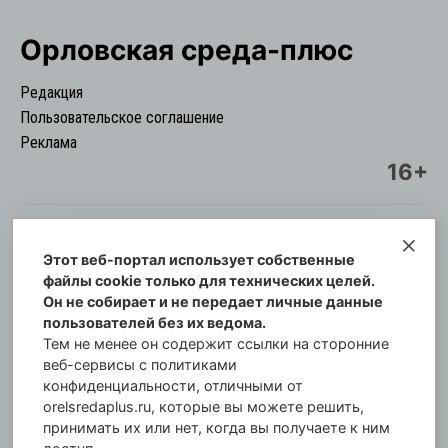
Орловская cреда-плюс
Редакция
Пользовательское соглашение
Реклама
16+
Этот веб-портал использует собственные
© Информационный городской портал
файлы cookie только для технических целей.
Орловская cреда-плюс, 2021-2026
Он не собирает и не передает личные данные
Свидетельство о регистрации СМИ: ПИ №57-
пользователей без их ведома.
00254 от 29 октября 2013 г.
Тем не менее он содержит ссылки на сторонние
Газета зарегистрирована Управлением
веб-сервисы с политиками
Федеральной службы по надзору в сфере связи,
конфиденциальности, отличными от
orelsredaplus.ru, которые вы можете решить,
информационных технологий и массовых
принимать их или нет, когда вы получаете к ним
коммуникаций по Орловской области.