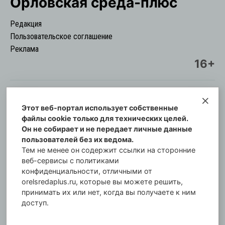
Орловская cреда-плюс
Редакция
Пользовательское соглашение
Реклама
16+
Этот веб-портал использует собственные
© Информационный городской портал
файлы cookie только для технических целей.
Орловская cреда-плюс, 2021-2026
Он не собирает и не передает личные данные
Свидетельство о регистрации СМИ: ПИ №57-
пользователей без их ведома.
00254 от 29 октября 2013 г.
Тем не менее он содержит ссылки на сторонние
Газета зарегистрирована Управлением
веб-сервисы с политиками
Федеральной службы по надзору в сфере связи,
конфиденциальности, отличными от
orelsredaplus.ru, которые вы можете решить,
информационных технологий и массовых
принимать их или нет, когда вы получаете к ним
коммуникаций по Орловской области.
доступ.
Главный редактор: Татьяна Филёва