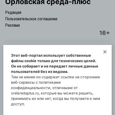
Орловская cреда-плюс
Редакция
Пользовательское соглашение
Реклама
16+
Этот веб-портал использует собственные
© Информационный городской портал
файлы cookie только для технических целей.
Орловская cреда-плюс, 2021-2026
Он не собирает и не передает личные данные
Свидетельство о регистрации СМИ: ПИ №57-
пользователей без их ведома.
00254 от 29 октября 2013 г.
Тем не менее он содержит ссылки на сторонние
Газета зарегистрирована Управлением
веб-сервисы с политиками
Федеральной службы по надзору в сфере связи,
конфиденциальности, отличными от
orelsredaplus.ru, которые вы можете решить,
информационных технологий и массовых
принимать их или нет, когда вы получаете к ним
коммуникаций по Орловской области.
доступ.
Главный редактор: Татьяна Филёва