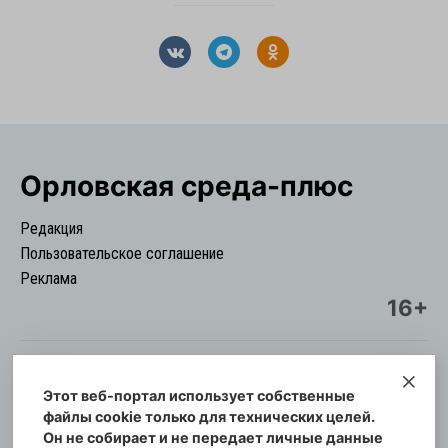
Орловская cреда-плюс
Редакция
Пользовательское соглашение
Реклама
16+
Этот веб-портал использует собственные
© Информационный городской портал
файлы cookie только для технических целей.
Орловская cреда-плюс, 2021-2026
Он не собирает и не передает личные данные