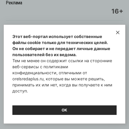
Реклама
16+
Этот веб-портал использует собственные
© Информационный городской портал
файлы cookie только для технических целей.
Орловская cреда-плюс, 2021-2026
Он не собирает и не передает личные данные
Свидетельство о регистрации СМИ: ПИ №57-
пользователей без их ведома.
00254 от 29 октября 2013 г.
Тем не менее он содержит ссылки на сторонние
Газета зарегистрирована Управлением
веб-сервисы с политиками
Федеральной службы по надзору в сфере связи,
конфиденциальности, отличными от
orelsredaplus.ru, которые вы можете решить,
информационных технологий и массовых
принимать их или нет, когда вы получаете к ним
коммуникаций по Орловской области.
доступ.
Главный редактор: Татьяна Филёва
ОК