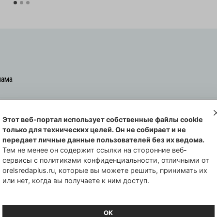
лама
Этот веб-портал использует собственные файлы cookie
овская cреда-плюс, 2021-2026
только для технических целей. Он не собирает и не
00254 от 29 октября 2013 г.
передает личные данные пользователей без их ведома.
еральной службы по надзору в сфере
Тем не менее он содержит ссылки на сторонние веб-
сервисы с политиками конфиденциальности, отличными от
совых коммуникаций по Орловской
orelsredaplus.ru, которые вы можете решить, принимать их
или нет, когда вы получаете к ним доступ.
ОК