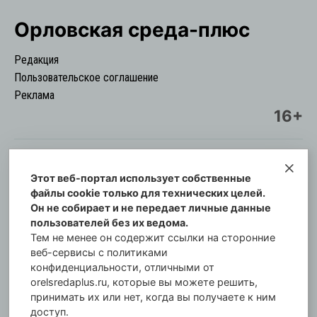
Орловская cреда-плюс
Редакция
Пользовательское соглашение
Реклама
16+
Этот веб-портал использует собственные
© Информационный городской портал
файлы cookie только для технических целей.
Орловская cреда-плюс, 2021-2026
Он не собирает и не передает личные данные
Свидетельство о регистрации СМИ: ПИ №57-
пользователей без их ведома.
00254 от 29 октября 2013 г.
Тем не менее он содержит ссылки на сторонние
Газета зарегистрирована Управлением
веб-сервисы с политиками
Федеральной службы по надзору в сфере связи,
конфиденциальности, отличными от
orelsredaplus.ru, которые вы можете решить,
информационных технологий и массовых
принимать их или нет, когда вы получаете к ним
коммуникаций по Орловской области.
доступ.