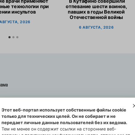
ие врачи применяют
В Кутафино совершили
ные технологии при
отпевание шести воинов,
ении инсультов
павших в годы Великой
Отечественной войны
 АВГУСТА, 2026
6 АВГУСТА, 2026
лама
Этот веб-портал использует собственные файлы cookie
овская cреда-плюс, 2021-2026
только для технических целей. Он не собирает и не
00254 от 29 октября 2013 г.
передает личные данные пользователей без их ведома.
еральной службы по надзору в сфере
Тем не менее он содержит ссылки на сторонние веб-