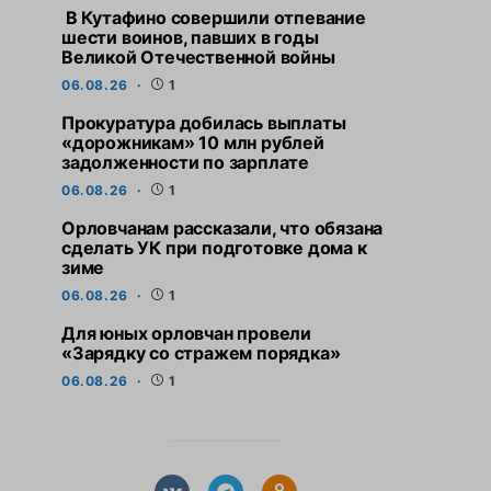
В Кутафино совершили отпевание
шести воинов, павших в годы
Великой Отечественной войны
06.08.26
1
Прокуратура добилась выплаты
«дорожникам» 10 млн рублей
задолженности по зарплате
06.08.26
1
Орловчанам рассказали, что обязана
сделать УК при подготовке дома к
зиме
06.08.26
1
Для юных орловчан провели
«Зарядку со стражем порядка»
06.08.26
1
СВЕЖИЕ НОВОСТИ
СВЕЖИЕ НО