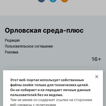
Орловская cреда-плюс
Редакция
Пользовательское соглашение
Реклама
16+
Этот веб-портал использует собственные
© Информационный городской портал
файлы cookie только для технических целей.
Орловская cреда-плюс, 2021-2026
Он не собирает и не передает личные данные
Свидетельство о регистрации СМИ: ПИ №57-
пользователей без их ведома.
00254 от 29 октября 2013 г.
Тем не менее он содержит ссылки на сторонние
Газета зарегистрирована Управлением
веб-сервисы с политиками