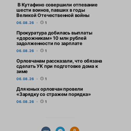
В Кутафино совершили отпевание
шести воинов, павших в годы
Великой Отечественной войны
06.08.26
1
Прокуратура добилась выплаты
«дорожникам» 10 млн рублей
задолженности по зарплате
06.08.26
1
Орловчанам рассказали, что обязана
сделать УК при подготовке дома к
зиме
06.08.26
1
Для юных орловчан провели
«Зарядку со стражем порядка»
06.08.26
1
СВЕЖИЕ НОВОСТИ
СВЕЖИЕ НО
Прокуратура добилась
Орловчанам расс
выплаты «дорожникам» 10
обязана сдела