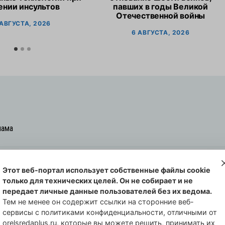
ении инсультов
павших в годы Великой
Отечественной войны
 АВГУСТА, 2026
6 АВГУСТА, 2026
лама
Этот веб-портал использует собственные файлы cookie
овская cреда-плюс, 2021-2026
только для технических целей. Он не собирает и не
00254 от 29 октября 2013 г.
передает личные данные пользователей без их ведома.
еральной службы по надзору в сфере
Тем не менее он содержит ссылки на сторонние веб-
сервисы с политиками конфиденциальности, отличными от
совых коммуникаций по Орловской
orelsredaplus.ru, которые вы можете решить, принимать их