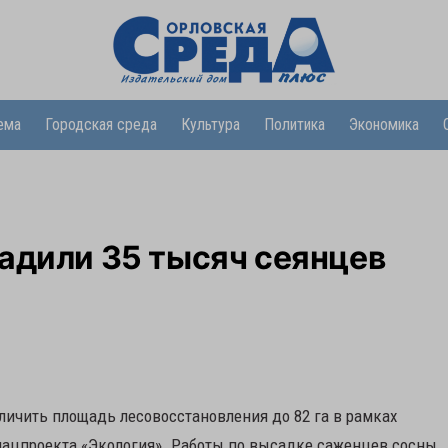
ема
Городская среда
Культура
Политика
Экономика
адили 35 тысяч сеянцев
еличить площадь лесовосстановления до 82 га в рамках
нацпроекта «Экология». Работы по высадке саженцев сосны