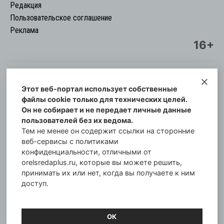
Редакция
Пользовательское соглашение
Реклама
16+
Этот веб-портал использует собственные
© Информационный городской портал
файлы cookie только для технических целей.
Орловская cреда-плюс, 2021-2026
Он не собирает и не передает личные данные
Свидетельство о регистрации СМИ: ПИ №57-
пользователей без их ведома.
00254 от 29 октября 2013 г.
Тем не менее он содержит ссылки на сторонние
Газета зарегистрирована Управлением
веб-сервисы с политиками
Федеральной службы по надзору в сфере связи,
конфиденциальности, отличными от
orelsredaplus.ru, которые вы можете решить,
информационных технологий и массовых
принимать их или нет, когда вы получаете к ним
коммуникаций по Орловской области.
доступ.
Главный редактор: Татьяна Филёва
ОК