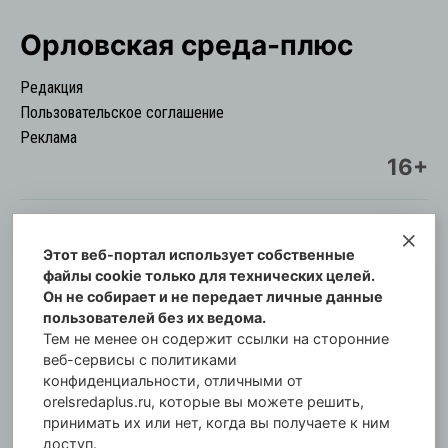
Орловская cреда-плюс
Редакция
Пользовательское соглашение
Реклама
16+
Этот веб-портал использует собственные
© Информационный городской портал
файлы cookie только для технических целей.
Орловская cреда-плюс, 2021-2026
Он не собирает и не передает личные данные
Свидетельство о регистрации СМИ: ПИ №57-
пользователей без их ведома.
00254 от 29 октября 2013 г.
Тем не менее он содержит ссылки на сторонние
Газета зарегистрирована Управлением
веб-сервисы с политиками
Федеральной службы по надзору в сфере связи,
конфиденциальности, отличными от
orelsredaplus.ru, которые вы можете решить,
информационных технологий и массовых
принимать их или нет, когда вы получаете к ним
коммуникаций по Орловской области.
доступ.