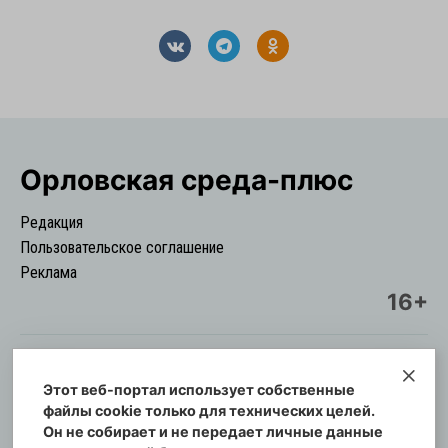
Орловская cреда-плюс
Редакция
Пользовательское соглашение
Реклама
16+
Этот веб-портал использует собственные
© Информационный городской портал
файлы cookie только для технических целей.
Орловская cреда-плюс, 2021-2026
Он не собирает и не передает личные данные
Свидетельство о регистрации СМИ: ПИ №57-