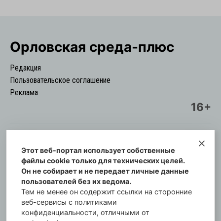
Орловская cреда-плюс
Редакция
Пользовательское соглашение
Реклама
16+
Этот веб-портал использует собственные
© Информационный городской портал
файлы cookie только для технических целей.
Орловская cреда-плюс, 2021-2026
Он не собирает и не передает личные данные
Свидетельство о регистрации СМИ: ПИ №57-
пользователей без их ведома.
00254 от 29 октября 2013 г.
Тем не менее он содержит ссылки на сторонние
Газета зарегистрирована Управлением
веб-сервисы с политиками
Федеральной службы по надзору в сфере связи,
конфиденциальности, отличными от