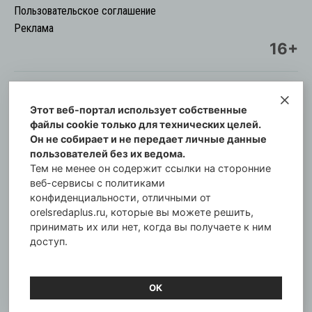
Пользовательское соглашение
Реклама
16+
Этот веб-портал использует собственные
© Информационный городской портал
файлы cookie только для технических целей.
Орловская cреда-плюс, 2021-2026
Он не собирает и не передает личные данные
Свидетельство о регистрации СМИ: ПИ №57-
пользователей без их ведома.
00254 от 29 октября 2013 г.
Тем не менее он содержит ссылки на сторонние
Газета зарегистрирована Управлением
веб-сервисы с политиками
Федеральной службы по надзору в сфере связи,
конфиденциальности, отличными от
orelsredaplus.ru, которые вы можете решить,
информационных технологий и массовых
принимать их или нет, когда вы получаете к ним
коммуникаций по Орловской области.
доступ.
Главный редактор: Татьяна Филёва
ОК