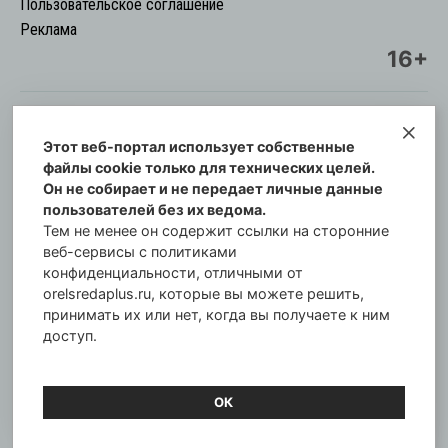
Пользовательское соглашение
Реклама
16+
Этот веб-портал использует собственные
© Информационный городской портал
файлы cookie только для технических целей.
Орловская cреда-плюс, 2021-2026
Он не собирает и не передает личные данные
Свидетельство о регистрации СМИ: ПИ №57-
пользователей без их ведома.
00254 от 29 октября 2013 г.
Тем не менее он содержит ссылки на сторонние
Газета зарегистрирована Управлением
веб-сервисы с политиками
Федеральной службы по надзору в сфере связи,
конфиденциальности, отличными от
orelsredaplus.ru, которые вы можете решить,
информационных технологий и массовых
принимать их или нет, когда вы получаете к ним
коммуникаций по Орловской области.
доступ.
Главный редактор: Татьяна Филёва
ОК