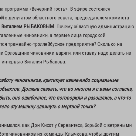
а программа «Вечерний гость». В эфире состоялся
ой
с депутатом областного совета, председателем комитета
у
Виталием РЫБАКОВЫМ
. Почему областную администрацию
авленные чиновники, а первые лица городской
тся трамвайно-троллейбусное предприятие? Сколько на
ли Орловщине чиновники-варяги, или ставку надо делать на
 в интервью Виталия Рыбакова.
 работу чиновников, критикует какие-либо социальные
бъектов. Должна сказать, что во многом я с вами согласна,
быть, оно ошибочное, что поговорили и разошлись, а что-то
жело эту машину сдвинуть с мертвой точки?
занимался, как Дон Кихот у Сервантеса, борьбой с ветряными
аботе чиновников из команды Клычкова, чтобы другим