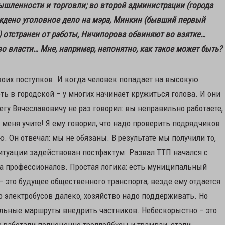
шленности и торговли; во второй администрации (города
буждено уголовное дело на мэра, Минкин (бывший первый
) отстранен от работы, Ничипорова обвиняют во взятке…
во власти… Мне, например, непонятно, как такое может быть?
своих поступков. И когда человек попадает на высокую
ть в городской – у многих начинает кружиться голова. И они
егу Вячеславовичу не раз говорил: вы неправильно работаете,
 меня учите! Я ему говорил, что надо проверить подрядчиков
. Он отвечал: мы не обязаны. В результате мы получили то,
ситуации задействован постфактум. Развал ТТП начался с
да профессионалов. Простая логика: есть муниципальный
– это будущее общественного транспорта, везде ему отдается
до электробусов далеко, хозяйство надо поддерживать. Но
льные маршруты внедрить частников. Небескорыстно – это
 работали полноценно троллейбусы и трамваи, стали