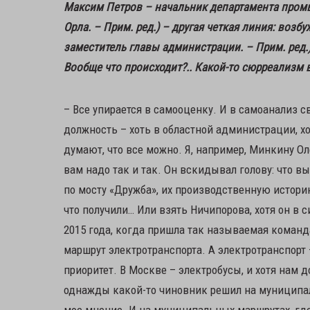
Максим Петров – начальник департамента промы
Орла. – Прим. ред.) – другая четкая линия: воз
заместитель главы администрации. – Прим. ред.
Вообще что происходит?.. Какой-то сюрреализм 
– Все упирается в самооценку. И в самоанализ 
должность – хоть в областной администрации, хо
думают, что все можно. Я, например, Минкину Ол
вам надо так и так. Он вскидывал голову: что вы
по мосту «Дружба», их производственную историю
что получили… Или взять Ничипорова, хотя он в 
2015 года, когда пришла так называемая коман
маршрут электротранспорта. А электротранспорт 
приоритет. В Москве – электробусы, и хотя нам 
однажды какой-то чиновник решил на муниципа
мое мнение. И на муниципальных маршрутах, где