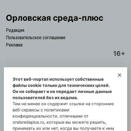
Орловская cреда-плюс
Редакция
Пользовательское соглашение
Реклама
16+
Этот веб-портал использует собственные
© Информационный городской портал
файлы cookie только для технических целей.
Орловская cреда-плюс, 2021-2026
Он не собирает и не передает личные данные
Свидетельство о регистрации СМИ: ПИ №57-
пользователей без их ведома.
00254 от 29 октября 2013 г.
Тем не менее он содержит ссылки на сторонние
Газета зарегистрирована Управлением
веб-сервисы с политиками
Федеральной службы по надзору в сфере связи,
конфиденциальности, отличными от
orelsredaplus.ru, которые вы можете решить,
информационных технологий и массовых
принимать их или нет, когда вы получаете к ним
коммуникаций по Орловской области.