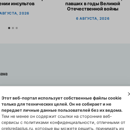
ении инсультов
павших в годы Великой
Отечественной войны
 АВГУСТА, 2026
6 АВГУСТА, 2026
лама
Этот веб-портал использует собственные файлы cookie
овская cреда-плюс, 2021-2026
только для технических целей. Он не собирает и не
00254 от 29 октября 2013 г.
передает личные данные пользователей без их ведома.
еральной службы по надзору в сфере
Тем не менее он содержит ссылки на сторонние веб-
сервисы с политиками конфиденциальности, отличными от
совых коммуникаций по Орловской
orelsredaplus.ru, которые вы можете решить, принимать их