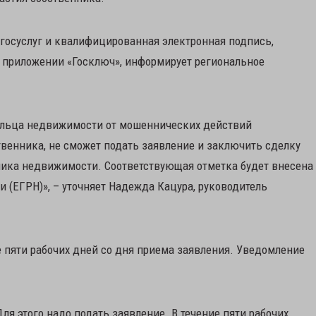
е госуслуг и квалифицированная электронная подпись,
 приложении «Госключ», информирует региональное
дельца недвижимости от мошеннических действий
венника, не сможет подать заявление и заключить сделку
нника недвижимости. Соответствующая отметка будет внесена
(ЕГРН)», – уточняет Надежда Кацура, руководитель
е пяти рабочих дней со дня приема заявления. Уведомление
я этого надо подать заявление. В течение пяти рабочих