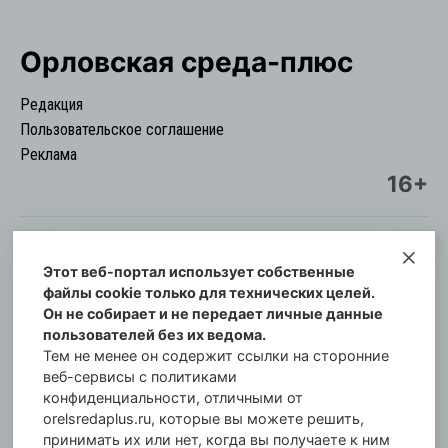
Орловская cреда-плюс
Редакция
Пользовательское соглашение
Реклама
16+
Этот веб-портал использует собственные
© Информационный городской портал
файлы cookie только для технических целей.
Орловская cреда-плюс, 2021-2026
Он не собирает и не передает личные данные
Свидетельство о регистрации СМИ: ПИ №57-
пользователей без их ведома.
00254 от 29 октября 2013 г.
Тем не менее он содержит ссылки на сторонние
Газета зарегистрирована Управлением
веб-сервисы с политиками
Федеральной службы по надзору в сфере связи,
конфиденциальности, отличными от
orelsredaplus.ru, которые вы можете решить,
информационных технологий и массовых
принимать их или нет, когда вы получаете к ним
коммуникаций по Орловской области.