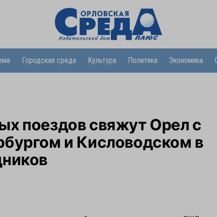
ема
Городская среда
Культура
Политика
Экономика
ых поездов свяжут Орел с
рбургом и Кисловодском в
дников