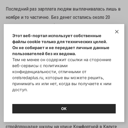
Последний раз зарплата людям выплачивалась лишь в
ноябре и то частично. Без денег остались около 20
человек. Сейчас они в большинстве уволены из
компании из-за окончания срочного договора.
Этот веб-портал использует собственные
файлы cookie только для технических целей.
Он не собирает и не передает личные данные
Генподрядчиком строительства школы выступает
пользователей без их ведома.
«Ирмаст-холдинг». Рабочие со стройки неоднократно
Тем не менее он содержит ссылки на сторонние
веб-сервисы с политиками
обращались к руководству по вопросу выплаты
конфиденциальности, отличными от
заработной платы. Внятных ответов, когда будут
orelsredaplus.ru, которые вы можете решить,
принимать их или нет, когда вы получаете к ним
выплачены деньги, получить не удалось.
доступ.
Стоит отметить, что от действий «Ирмаст-холдинг»
ОК
пострадали не только строители, но и субподрядчики.
Так, ранее калужане всполошились из-за того, что на
стройплощадке школы на улице Комфортной в Калуге