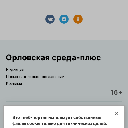
Орловская cреда-плюс
Редакция
Пользовательское соглашение
Реклама
16+
Этот веб-портал использует собственные
© Информационный городской портал
файлы cookie только для технических целей.
Орловская cреда-плюс, 2021-2026