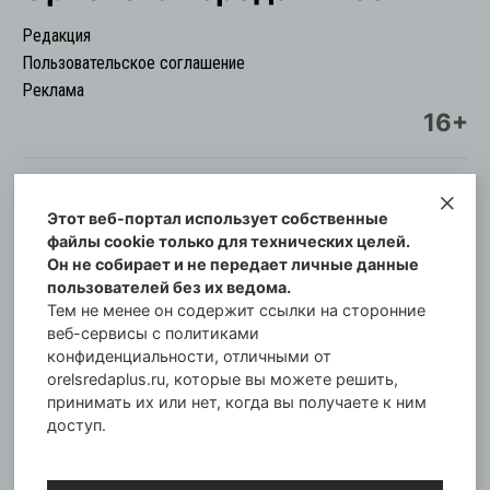
Редакция
Пользовательское соглашение
Реклама
16+
Этот веб-портал использует собственные
© Информационный городской портал
файлы cookie только для технических целей.
Орловская cреда-плюс, 2021-2026
Он не собирает и не передает личные данные
Свидетельство о регистрации СМИ: ПИ №57-
пользователей без их ведома.
00254 от 29 октября 2013 г.
Тем не менее он содержит ссылки на сторонние
Газета зарегистрирована Управлением
веб-сервисы с политиками
Федеральной службы по надзору в сфере связи,
конфиденциальности, отличными от
orelsredaplus.ru, которые вы можете решить,
информационных технологий и массовых
принимать их или нет, когда вы получаете к ним
коммуникаций по Орловской области.
доступ.
Главный редактор: Татьяна Филёва