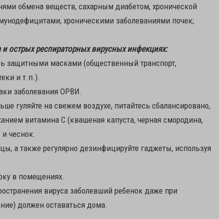
нями обмена веществ, сахарным диабетом, хронической
унодефицитами, хроническими заболеваниями почек;
 и острых респираторных вирусных инфекциях:
сь защитными масками (общественный транспорт,
ки и т.п.).
аки заболевания ОРВИ.
ьше гуляйте на свежем воздухе, питайтесь сбалансировано,
анием витамина С (квашеная капуста, черная смородина,
 и чеснок.
ицы, а также регулярно дезинфицируйте гаджеты, используя
рку в помещениях.
остранения вируса заболевший ребенок даже при
ние) должен оставаться дома.