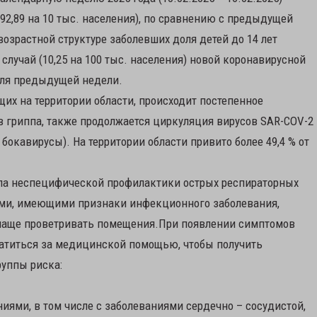
92,89 на 10 тыс. населения), по сравнению с предыдущей
возрастной структуре заболевших доля детей до 14 лет
 случай (10,25 на 100 тыс. населения) новой коронавирусной
теля предыдущей недели.
щих на территории области, происходит постепенное
 гриппа, также продолжается циркуляция вирусов SAR-COV-2
бокавирусы). На территории области привито более 49,4 % от
ла неспецифической профилактики острых респираторных
цами, имеющими признаки инфекционного заболевания,
 чаще проветривать помещения.При появлении симптомов
атиться за медицинской помощью, чтобы получить
руппы риска:
ями, в том числе с заболеваниями сердечно – сосудистой,