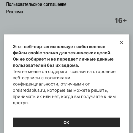
Пользовательское соглашение
Реклама
16+
Этот веб-портал использует собственные
© Информационный городской портал
файлы cookie только для технических целей.
Орловская cреда-плюс, 2021-2026
Он не собирает и не передает личные данные
Свидетельство о регистрации СМИ: ПИ №57-
пользователей без их ведома.
00254 от 29 октября 2013 г.
Тем не менее он содержит ссылки на сторонние
Газета зарегистрирована Управлением
веб-сервисы с политиками
Федеральной службы по надзору в сфере связи,
конфиденциальности, отличными от
orelsredaplus.ru, которые вы можете решить,
информационных технологий и массовых
принимать их или нет, когда вы получаете к ним
коммуникаций по Орловской области.
доступ.
Главный редактор: Татьяна Филёва
ОК