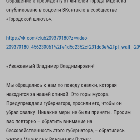
Обращение к президенту от жителей города Мценска
опубликовано в соцсети ВКонтакте в сообществе
«Городской шлюзъ».
https://vk.com/club209379180?z=video-
209379180_456239061%2Fe1d5c2352cf231dc3e%2Fpl_wall_-20
«Уважаемый Владимир Владимирович!
Мы обращались к вам по поводу свалки, которая
находится за нашей спиной. Это горы мусора.
Предупреждали губернатора, просили его, чтобы он
убрал свалку. Никакие меры не были приняты. Просим
вас повторно — обратить внимание на
бесхозяйственность этого губернатора, – обратились
жители Мценска к Владимиру Путину.