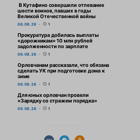
В Кутафино совершили отпевание
шести воинов, павших в годы
Великой Отечественной войны
06.08.26
1
Прокуратура добилась выплаты
«дорожникам» 10 млн рублей
задолженности по зарплате
06.08.26
1
Орловчанам рассказали, что обязана
сделать УК при подготовке дома к
зиме
06.08.26
1
Для юных орловчан провели
«Зарядку со стражем порядка»
06.08.26
1
СВЕЖИЕ НОВОСТИ
СВЕЖИЕ НО
Прокуратура добилась
Орловчанам расс
выплаты «дорожникам» 10
обязана сдела
млн рублей задолженности по
подготовке до