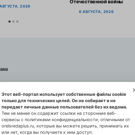
Отечественной войны
 АВГУСТА, 2026
6 АВГУСТА, 2026
лама
Этот веб-портал использует собственные файлы cookie
овская cреда-плюс, 2021-2026
только для технических целей. Он не собирает и не
00254 от 29 октября 2013 г.
передает личные данные пользователей без их ведома.
еральной службы по надзору в сфере
Тем не менее он содержит ссылки на сторонние веб-
сервисы с политиками конфиденциальности, отличными от
совых коммуникаций по Орловской
orelsredaplus.ru, которые вы можете решить, принимать их
или нет, когда вы получаете к ним доступ.