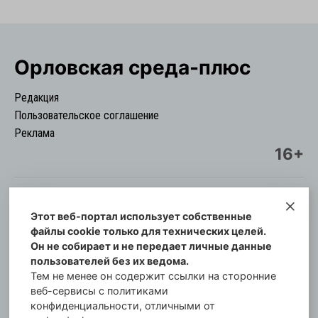
Орловская cреда-плюс
Редакция
Пользовательское соглашение
Реклама
16+
Этот веб-портал использует собственные
© Информационный городской портал
файлы cookie только для технических целей.
Орловская cреда-плюс, 2021-2026
Он не собирает и не передает личные данные
Свидетельство о регистрации СМИ: ПИ №57-
пользователей без их ведома.
00254 от 29 октября 2013 г.
Тем не менее он содержит ссылки на сторонние
Газета зарегистрирована Управлением
веб-сервисы с политиками
Федеральной службы по надзору в сфере связи,
конфиденциальности, отличными от