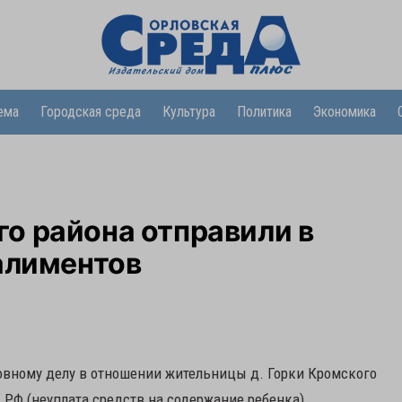
ема
Городская среда
Культура
Политика
Экономика
о района отправили в
алиментов
овному делу в отношении жительницы д. Горки Кромского
К РФ (неуплата средств на содержание ребенка).