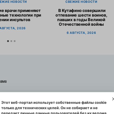
ЕЖИЕ НОВОСТИ
СВЕЖИЕ НОВОСТИ
ие врачи применяют
В Кутафино совершили
ные технологии при
отпевание шести воинов,
ении инсультов
павших в годы Великой
Отечественной войны
 АВГУСТА, 2026
6 АВГУСТА, 2026
лама
Этот веб-портал использует собственные файлы cookie
овская cреда-плюс, 2021-2026
только для технических целей. Он не собирает и не
00254 от 29 октября 2013 г.
передает личные данные пользователей без их ведома.