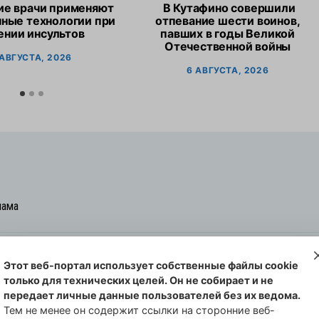
ие врачи применяют
В Кутафино совершили
ные технологии при
отпевание шести воинов,
ении инсультов
павших в годы Великой
Отечественной войны
 АВГУСТА, 2026
6 АВГУСТА, 2026
лама
Этот веб-портал использует собственные файлы cookie
овская cреда-плюс, 2021-2026
только для технических целей. Он не собирает и не
00254 от 29 октября 2013 г.
передает личные данные пользователей без их ведома.
еральной службы по надзору в сфере
Тем не менее он содержит ссылки на сторонние веб-