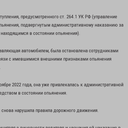
пления, предусмотренного ст. 264.1 УК РФ (управление
опьянения, подвергнутым административному наказанию за
 находящимся в состоянии опьянения).
правляющая автомобилем, была остановлена сотрудниками
связи с имевшимися внешними признаками опьянения
.
 ноябре 2022 года, она уже привлекалась к административной
едством в состоянии опьянения.
 снова нарушила правила дорожного движения.
инителя о виновности водителя и назначил ей наказание в