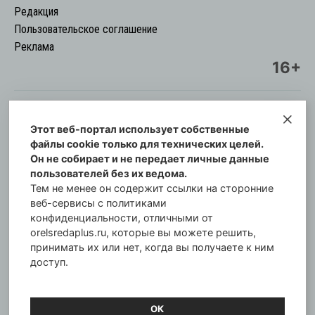
Редакция
Пользовательское соглашение
Реклама
16+
Этот веб-портал использует собственные
© Информационный городской портал
файлы cookie только для технических целей.
Орловская cреда-плюс, 2021-2026
Он не собирает и не передает личные данные
Свидетельство о регистрации СМИ: ПИ №57-
пользователей без их ведома.
00254 от 29 октября 2013 г.
Тем не менее он содержит ссылки на сторонние
Газета зарегистрирована Управлением
веб-сервисы с политиками
Федеральной службы по надзору в сфере связи,
конфиденциальности, отличными от
orelsredaplus.ru, которые вы можете решить,
информационных технологий и массовых
принимать их или нет, когда вы получаете к ним
коммуникаций по Орловской области.
доступ.
Главный редактор: Татьяна Филёва
ОК