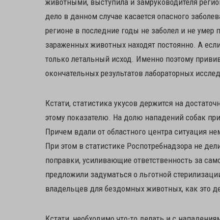
животными, выступила и замруководителя регио
дело в данном случае касается опасного заболе
регионе в последние годы не заболел и не умер 
зараженных животных находят постоянно. А если 
только летальный исход. Именно поэтому приви
окончательных результатов лабораторных иссле
Кстати, статистика укусов держится на достаточ
этому показателю. На долю нападений собак прих
Причем вдали от областного центра ситуация не
При этом в статистике Роспотребнадзора не дел
поправки, усиливающие ответственность за сам
предложили задуматься о льготной стерилизаци
владельцев для бездомных животных, как это дел
Кстати, необходимо что-то делать и с нападения