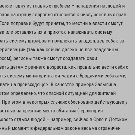
тменяет одну из главных проблем – нападения на людей и
раво на охрану здоровья относится к числу основных прав
Если поправки будут приняты, то местные власти смогут
ва или оставлять их в приютах; налаживать систему
вать систему штрафов и привлекать владельцев собак за
ерилизации (так как сейчас далеко не все владельцы
сом); регионы также смогут создавать свои
ать детям с раннего возраста, как правильно вести себя с
ь систему мониторинга ситуации с бродячими собаками,
овать на происходящее. В качестве примера Залыгина
ктом определено, что опасной ситуацией для жителей
. При этом в некоторых случаях обосновано действующее у
вотных на прежние места обитания (территория
ового отдыха людей – например, сейчас в Орле в Детском
Важный момент: в федеральном законе весьма ограничен