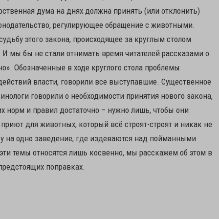
ственная дума на днях должна принять (или отклонить)
онодательство, регулирующее обращение с животными.
удьбу этого закона, происходящее за круглым столом
 И мы бы не стали отнимать время читателей рассказами о
«но». Обозначенные в ходе круглого стола проблемы
 действий власти, говорили все выступавшие. Существенное
кинологи говорили о необходимости принятия нового закона,
х норм и правил достаточно – нужно лишь, чтобы они
 приют для животных, который всё строят-строят и никак не
ву на одно заведение, где издеваются над пойманными
эти темы относятся лишь косвенно, мы расскажем об этом в
предстоящих поправках.