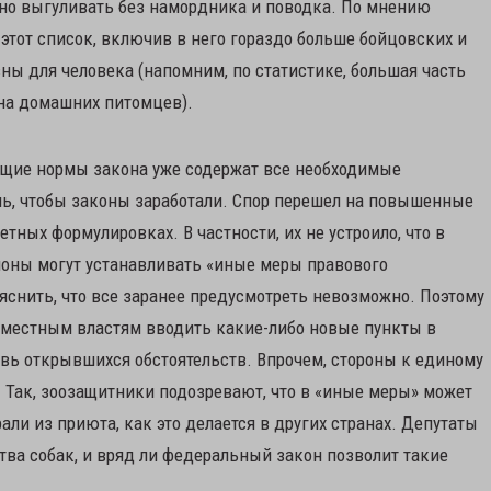
ено выгуливать без намордника и поводка. По мнению
этот список, включив в него гораздо больше бойцовских и
ны для человека (напомним, по статистике, большая часть
 на домашних питомцев).
ющие нормы закона уже содержат все необходимые
ь, чтобы законы заработали. Спор перешел на повышенные
тных формулировках. В частности, их не устроило, что в
ионы могут устанавливать «иные меры правового
снить, что все заранее предусмотреть невозможно. Поэтому
 местным властям вводить какие-либо новые пункты в
вь открывшихся обстоятельств. Впрочем, стороны к единому
 Так, зоозащитники подозревают, что в «иные меры» может
али из приюта, как это делается в других странах. Депутаты
тва собак, и вряд ли федеральный закон позволит такие