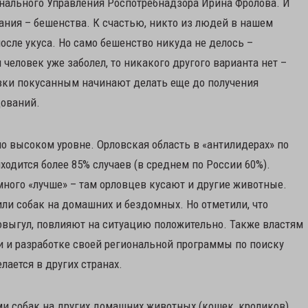
нального Управления Роспотребнадзора Ирина Фролова. И
вания – бешенства. К счастью, никто из людей в нашем
после укуса. Но само бешенство никуда не делось –
человек уже заболел, то никакого другого варианта нет –
вки покусанным начинают делать еще до получения
дований.
но высоком уровне. Орловская область в «антилидерах» по
одится более 85% случаев (в среднем по России 60%).
много «лучше» – там орловцев кусают и другие животные.
или собак на домашних и бездомных. Но отметили, что
овыгул, повлияют на ситуацию положительно. Также властям
и и разработке своей региональной программы по поиску
ается в других странах.
ми собак на других домашних животных (кошек, кроликов),