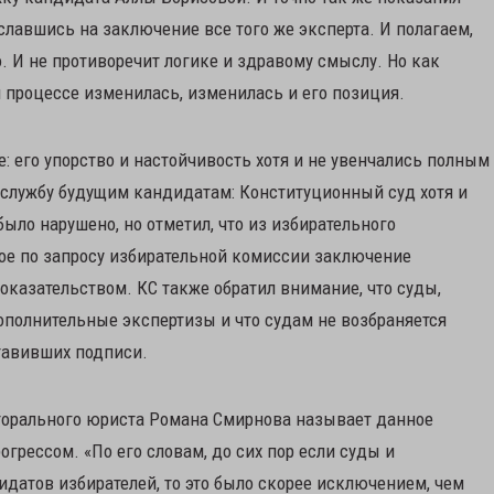
ославшись на заключение все того же эксперта. И полагаем,
о. И не противоречит логике и здравому смыслу. Но как
 процессе изменилась, изменилась и его позиция.
 его упорство и настойчивость хотя и не увенчались полным
ю службу будущим кандидатам: Конституционный суд хотя и
ыло нарушено, но отметил, что из избирательного
ное по запросу избирательной комиссии заключение
казательством. КС также обратил внимание, что суды,
ополнительные экспертизы и что судам не возбраняется
тавивших подписи.
торального юриста Романа Смирнова называет данное
грессом. «По его словам, до сих пор если суды и
датов избирателей, то это было скорее исключением, чем