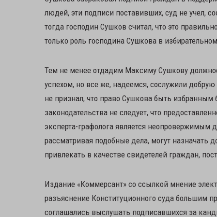
людей, эти подписи поставивших, суд не учел, с
тогда господин Сушков считал, что это правильн
только роль господина Сушкова в избирательном
Тем не менее отдадим Максиму Сушкову должное:
успехом, но все же, надеемся, сослужили добру
не признал, что право Сушкова быть избранным б
законодательства не следует, что предоставлен
эксперта-графолога является неопровержимым до
рассматривая подобные дела, могут назначать д
привлекать в качестве свидетелей граждан, пос
Издание «Коммерсант» со ссылкой мнение элек
разъяснение Конституционного суда большим про
соглашались выслушать подписавшихся за канди