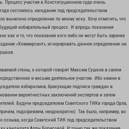
сь. Процесс участия в Конституционном суде очень
 года состоялось заседание под председательством
ло вынесено определение по моему иску. Хочу отметить, что
будущий избирательный процесс. И впредь показания
но как и то, что показания кого-либо не могут быть заранее
здание «Коммерсант», игнорировать данное определение ни
Сушков.
биваемой стены, о которой говорит Максим Сушков в своем
осредственное и весьма деятельное участие. Ибо камни в
дседатели избиркомов, бракующие подписи граждан в
овании вероятностных заключений экспертов и затем
етелей. Будучи председателем Советского ТИКа города Орла,
ричем, подозреваем, неоднократно). Так было, например, во
о созыва, когда Советский ТИК под председательством
ку кандидата Аллы Борисовой. И точно так же показания