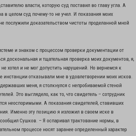
ставителю власти, которую суд поставил во главу угла. А
 в целом суд почему-то не учел. И показания моих
не послужили доказательством чистоты проделанной мной
системе и знаком с процессом проверки документации от
ться доскональная и тщательная проверка моих документов, я,
не хотел и не мог допустить нарушений. Но вернемся к
е инстанции отказывали мне в удовлетворении моих исков.
ддержавших меня, я столкнулся с непробиваемой стеной
елей. Это выглядело, как то, что свидетель – сотрудник
ются неоспоримыми. А показания свидетелей, ставивших
ния. Именно эту позицию я изложил в своем иске в
сообщил Сушков. – Я оспаривал трактование нормы, в
рательном процессе носят заранее определенный характер