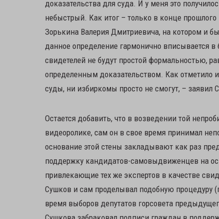
доказательства для суда. И у меня это получило
небыстрый. Как итог – только в конце прошлого
Зорькина Валерия Дмитриевича, на котором и бы
данное определение гармонично вписывается в 
свидетелей не будут простой формальностью, рав
определенным доказательством. Как отметило и
суды, ни избиркомы просто не смогут, – заявил 
Остается добавить, что в возведении той непро
видеоролике, сам он в свое время принимал неп
основание этой стены закладывают как раз пре
поддержку кандидатов-самовыдвиженцев на осн
привлекающие тех же экспертов в качестве свид
Сушков и сам проделывал подобную процедуру (п
время выборов депутатов горсовета предыдущег
Сушкова забраковал подписи граждан в поддерж