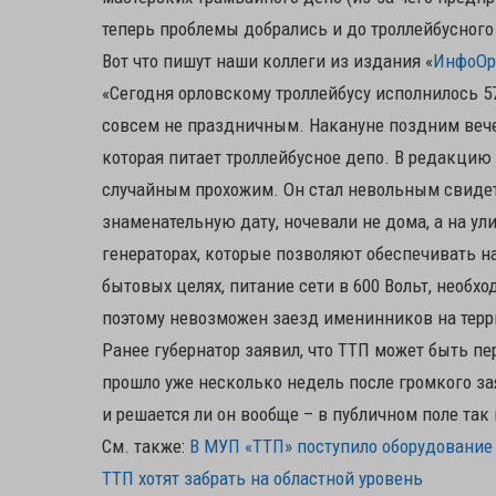
теперь проблемы добрались и до троллейбусного
Вот что пишут наши коллеги из издания «
ИнфоОр
«Сегодня орловскому троллейбусу исполнилось 57
совсем не праздничным. Накануне поздним вече
которая питает троллейбусное депо. В редакци
случайным прохожим. Он стал невольным свидет
знаменательную дату, ночевали не дома, а на ули
генераторах, которые позволяют обеспечивать на
бытовых целях, питание сети в 600 Вольт, необх
поэтому невозможен заезд именинников на терр
Ранее губернатор заявил, что ТТП может быть п
прошло уже несколько недель после громкого зая
и решается ли он вообще – в публичном поле так 
См. также:
В МУП «ТТП» поступило оборудование
ТТП хотят забрать на областной уровень