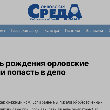
ема
Городская среда
Культура
Политика
Экономика
нь рождения орловские
и попасть в депо
как снежный ком. Если ранее мы писали об обесточенных
риятию даже пришлось закупать дизель-генераторы), то