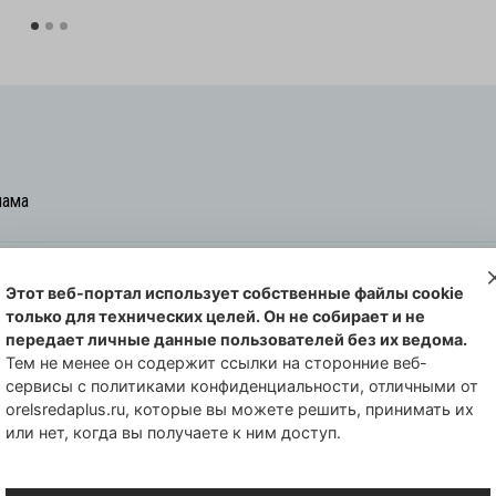
лама
Этот веб-портал использует собственные файлы cookie
овская cреда-плюс, 2021-2026
только для технических целей. Он не собирает и не
00254 от 29 октября 2013 г.
передает личные данные пользователей без их ведома.
еральной службы по надзору в сфере
Тем не менее он содержит ссылки на сторонние веб-
сервисы с политиками конфиденциальности, отличными от
совых коммуникаций по Орловской
orelsredaplus.ru, которые вы можете решить, принимать их
или нет, когда вы получаете к ним доступ.